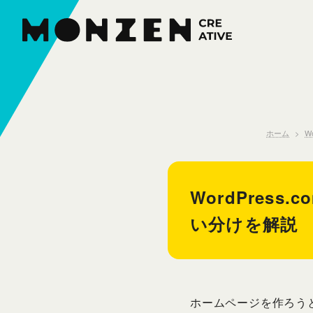
本
文
へ
ス
キ
ッ
プ
ホーム
W
WordPress
い分けを解説
ホームページを作ろうとす