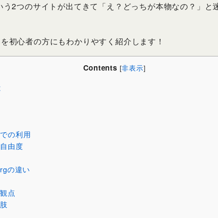
org」という2つのサイトが出てきて「え？どっちが本物なの？」
いを初心者の方にもわかりやすく紹介します！
Contents
[
非表示
]
は
ト
での利用
自由度
.orgの違い
観点
肢