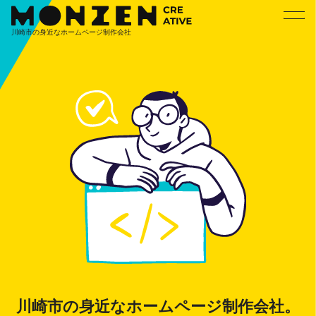
本
文
川崎市の身近なホームページ制作会社
へ
ス
キ
ッ
プ
川崎市の身近なホームページ制作会社。