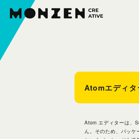
本
文
へ
ス
キ
ッ
プ
Atomエディ
Atom エディターは
ん。そのため、パッケージで機