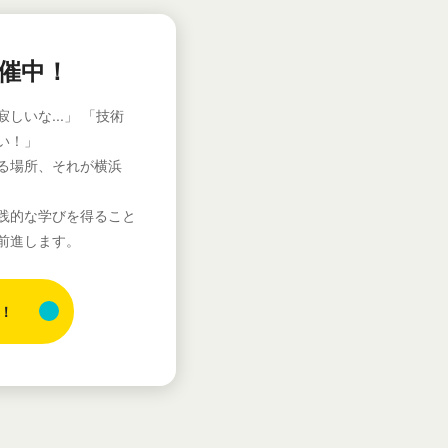
p開催中！
しいな...」 「技術
い！」
れる場所、それが横浜
践的な学びを得ること
歩前進します。
！