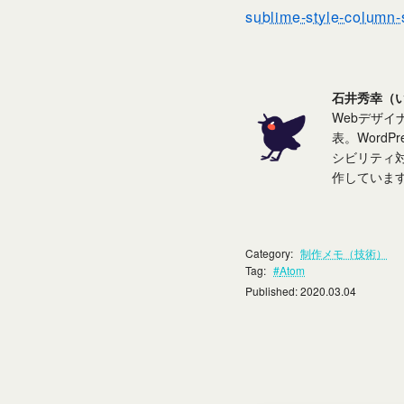
sublime-style-column-
石井秀幸（
Webデザイ
表。WordP
シビリティ
作していま
Category
:
制作メモ（技術）
Tag
:
Atom
Published
: 2020.03.04